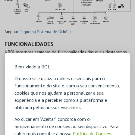
Ampliar
Esquema Sistema de Bilhética
FUNCIONALIDADES
A BOL incorpora centenas de funcionalidades das quais destacamos
as seguintes:
Bem-vindo à BOL!
Portal de Venda na Internet
Venda de Bilhetes
O nosso site utiliza cookies essenciais para o
Emissão de Convites
funcionamento do site e, com o seu consentimento,
Gestão de Clientes e Mailing
cookies que nos ajudam a personalizar a sua
Gestão de Reservas
experiência e a perceber como a plataforma é
Promoções, Concursos
Realização de Inquéritos
utilizada pelos nossos visitantes.
Controlo de Acessos Digital (códigos de barras, RFID)
Mapas de Controlo de Gestão
Ao clicar em "Aceitar" concorda com o
Mapas de Apoio à Decisão
armazenamento de cookies no seu dispositivo. Para
Gestão de Permissões de Utilizadores
saber mais consulte a nossa
Política de Cookies
,