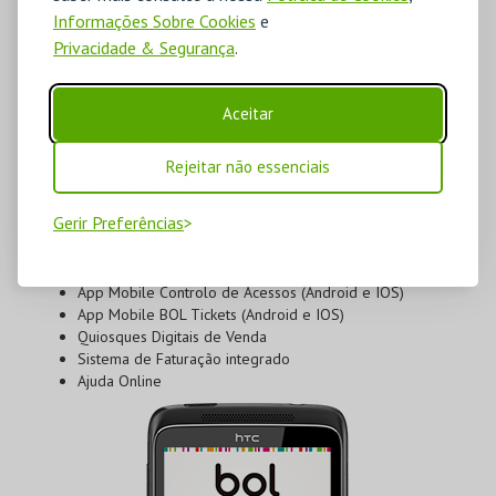
Desenho das Salas
Informações Sobre Cookies
e
Gestão de Espetáculos
Privacidade & Segurança
.
Gestão de Vouchers
Gestão de Cartões de Espectador, Pontos ou de Época
Gestão de Assinaturas, Passes e Packs
Aceitar
Venda de Produtos e Merchandising
Gestão de Stocks e Armazéns
Classificações Desportivas
Rejeitar não essenciais
Acreditação e Check-In
Vendas na página de Facebook
Gerir Preferências
Eventos com bilhetes digitais ocultos (anti-revenda)
Visualização de Salas em 360º
Salas Virtuais de Streaming 4K
App Mobile Controlo de Acessos (Android e IOS)
App Mobile BOL Tickets (Android e IOS)
Quiosques Digitais de Venda
Sistema de Faturação integrado
Ajuda Online