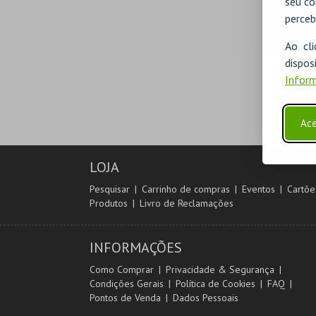
seu co
perceb
Ao cl
disp
Inform
Ace
LOJA
Pesquisar
Carrinho de compras
Eventos
Cartõe
Produtos
Livro de Reclamações
INFORMAÇÕES
Como Comprar
Privacidade & Segurança
Condições Gerais
Política de Cookies
FAQ
Pontos de Venda
Dados Pessoais