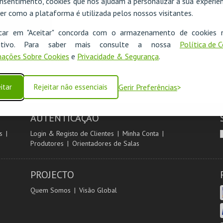
nsentimento, cookies que nos ajudam a personalizar a sua experiên
er como a plataforma é utilizada pelos nossos visitantes.
icar em "Aceitar" concorda com o armazenamento de cookies 
ositivo. Para saber mais consulte a nossa
Política de 
ações Sobre Cookies
e
Privacidade & Segurança
.
itar
Rejeitar não essenciais
Gerir Preferências
AUTENTICAÇÃO
s
Login & Registo de Clientes
Minha Conta
Produtores
Orientadores de Salas
PROJECTO
Quem Somos
Visão Global